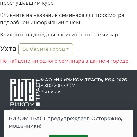
прослушавшим курс.
Кликните на название семинара для просмотра
подробной информации о нем.
Кликните на дату, для записи на этот семинар.
Ухта
Выберите город
Не найдено ни одного семинара в данном городе.
© АО «ИК «РИКОМ-ТРАСТ», 1994-2026
8 800 200-53-07
Контакты
Личный кабинет
Демо-счет
РИКОМ-ТРАСТ предупреждает: Осторожно,
FAQ
мошенники!
Старая версия сайта
Старый личный кабинет