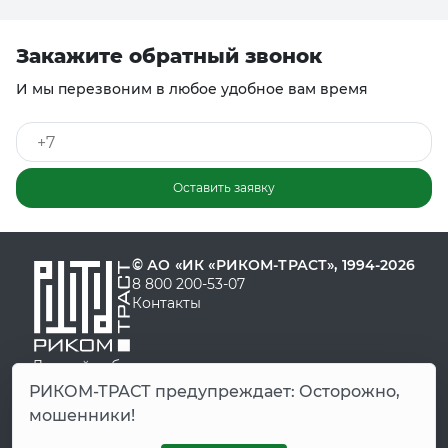
Закажите обратный звонок
И мы перезвоним в любое удобное вам время
Оставить заявку
© АО «ИК «РИКОМ-ТРАСТ», 1994-2026
8 800 200-53-07
Контакты
Личный кабинет
Демо-счет
РИКОМ-ТРАСТ предупреждает: Осторожно,
FAQ
мошенники!
Старая версия сайта
Старый личный кабинет