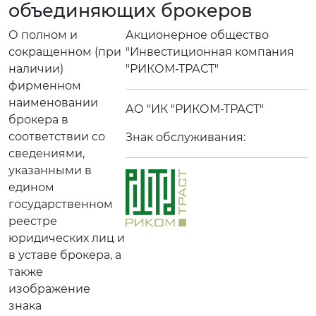
объединяющих брокеров
О полном и
Акционерное общество
сокращенном (при
"Инвестиционная компания
наличии)
"РИКОМ-ТРАСТ"
фирменном
наименовании
АО "ИК "РИКОМ-ТРАСТ"
брокера в
соответствии со
Знак обслуживания:
сведениями,
указанными в
едином
государственном
реестре
юридических лиц и
в уставе брокера, а
также
изображение
знака