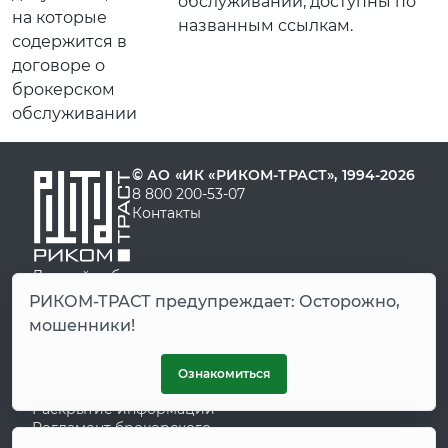
обслуживании, доступны по
на которые
названным ссылкам.
содержится в
договоре о
брокерском
обслуживании
© АО «ИК «РИКОМ-ТРАСТ», 1994-2026
8 800 200-53-07
Контакты
Личный кабинет
Демо-счет
РИКОМ-ТРАСТ предупреждает: Осторожно,
FAQ
мошенники!
Старая версия сайта
Старый личный кабинет
Карта сайта
Ознакомиться
Глоссарий
Раскрытие информации
Регламент брокерского
обслуживания