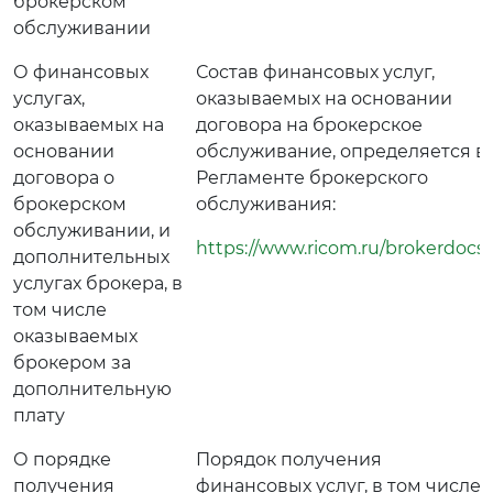
брокерском
обслуживании
О финансовых
Состав финансовых услуг,
услугах,
оказываемых на основании
оказываемых на
договора на брокерское
основании
обслуживание, определяется в
договора о
Регламенте брокерского
брокерском
обслуживания:
обслуживании, и
https://www.ricom.ru/brokerdocs/
дополнительных
услугах брокера, в
том числе
оказываемых
брокером за
дополнительную
плату
О порядке
Порядок получения
получения
финансовых услуг, в том числе