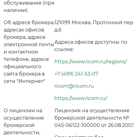
обслуживания (при
наличии)
Об адресе брокера,
121099 Москва, Проточный пер.,
адресах офисов
д.6
брокера, адресе
Адреса офисов доступны по
электронной почты
ссылке:
и контактном
телефоне, адресе
https://www.ricom.ru/regions/
официального
сайта брокера в
+7 (499) 241-53-07
сети "Интернет"
ricom@ricom.ru
https://www.ricom.ru/
О лицензии на
Лицензия на осуществление
осуществление
брокерской деятельности №
брокерской
045-06122-100000 от 26.08.2003.
деятельности,