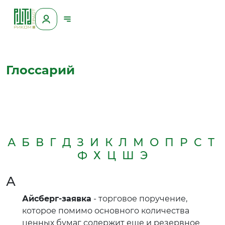
Глоссарий
А
Б
В
Г
Д
З
И
К
Л
М
О
П
Р
С
Т
Ф
Х
Ц
Ш
Э
А
Айсберг-заявка
- торговое поручение,
которое помимо основного количества
ценных бумаг содержит еще и резервное