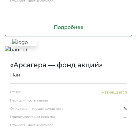
Стоимость чистых активов
Подробнее
«Арсагера — фонд акций»
Паи
Размещается
Статус
-
Периодичность выплат
— %
Ожидаемая текущая доходность
—
Ориентировочная цена пая
Стоимость чистых активов