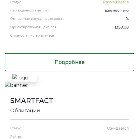
Размещается
Статус
Ежемесячно
Периодичность выплат
— %
Ожидаемая текущая доходность
1350,00
Ориентировочная цена пая
Стоимость чистых активов
Подробнее
SMARTFACT
Облигации
Ожидается
Статус
Рейтинг