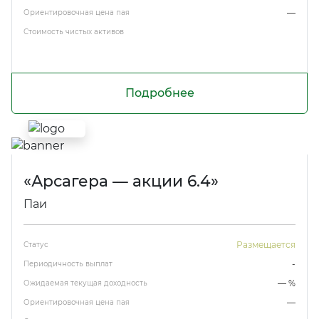
—
Ориентировочная цена пая
Стоимость чистых активов
Подробнее
«Арсагера — акции 6.4»
Паи
Размещается
Статус
-
Периодичность выплат
— %
Ожидаемая текущая доходность
—
Ориентировочная цена пая