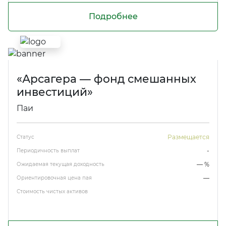
Подробнее
«Арсагера — фонд смешанных
инвестиций»
Паи
Размещается
Статус
-
Периодичность выплат
— %
Ожидаемая текущая доходность
—
Ориентировочная цена пая
Стоимость чистых активов