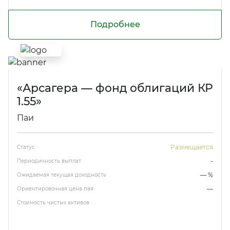
Подробнее
«Арсагера — фонд облигаций КР
1.55»
Паи
Размещается
Статус
-
Периодичность выплат
— %
Ожидаемая текущая доходность
—
Ориентировочная цена пая
Стоимость чистых активов