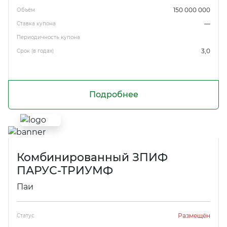
150 000 000
Объём
—
Ставка купона
Периодичность купона
3,0
Срок (в годах)
Подробнее
Комбинированный ЗПИФ
ПАРУС-ТРИУМФ
Паи
Размещён
Статус