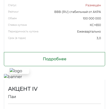
Размещён
Статус
ВВВ-(RU) стабильный от АКРА
Рейтинг
100 000 000
Объём
КС+650
Ставка купона
Ежеквартально
Периодичность купона
3,0
Срок (в годах)
Подробнее
АКЦЕНТ IV
Паи