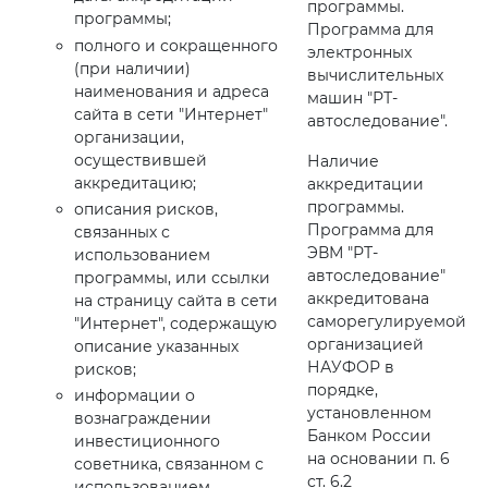
программы.
программы;
Программа для
полного и сокращенного
электронных
(при наличии)
вычислительных
наименования и адреса
машин "РТ-
сайта в сети "Интернет"
автоследование".
организации,
осуществившей
Наличие
аккредитацию;
аккредитации
программы.
описания рисков,
Программа для
связанных с
ЭВМ "РТ-
использованием
автоследование"
программы, или ссылки
аккредитована
на страницу сайта в сети
саморегулируемой
"Интернет", содержащую
организацией
описание указанных
НАУФОР в
рисков;
порядке,
информации о
установленном
вознаграждении
Банком России
инвестиционного
на основании п. 6
советника, связанном с
ст. 6.2
использованием