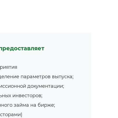
 предоставляет
приятия
деление параметров выпуска;
иссионной документации;
ьных инвесторов;
ного займа на бирже;
есторами)