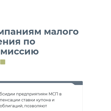
мпаниям малого
ения по
эмиссию
.
убсидии предприятиям МСП в
пенсации ставки купона и
 облигаций, позволяют