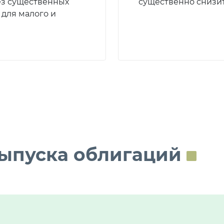
ез существенных
существенно снизит
 для малого и
ыпуска облигаций