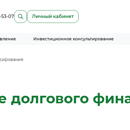
-53-07
Личный кабинет
авление
Инвестиционное консультирование
нсирования
е долгового фин