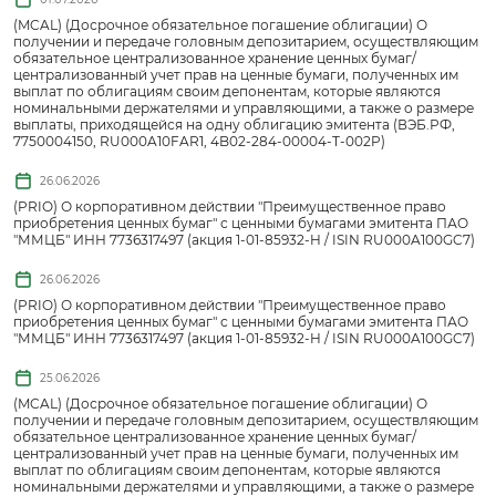
(MCAL) (Досрочное обязательное погашение облигации) О
получении и передаче головным депозитарием, осуществляющим
обязательное централизованное хранение ценных бумаг/
централизованный учет прав на ценные бумаги, полученных им
выплат по облигациям своим депонентам, которые являются
номинальными держателями и управляющими, а также о размере
выплаты, приходящейся на одну облигацию эмитента (ВЭБ.РФ,
7750004150, RU000A10FAR1, 4B02-284-00004-T-002P)
26.06.2026
(PRIO) О корпоративном действии "Преимущественное право
приобретения ценных бумаг" с ценными бумагами эмитента ПАО
"ММЦБ" ИНН 7736317497 (акция 1-01-85932-H / ISIN RU000A100GC7)
26.06.2026
(PRIO) О корпоративном действии "Преимущественное право
приобретения ценных бумаг" с ценными бумагами эмитента ПАО
"ММЦБ" ИНН 7736317497 (акция 1-01-85932-H / ISIN RU000A100GC7)
25.06.2026
(MCAL) (Досрочное обязательное погашение облигации) О
получении и передаче головным депозитарием, осуществляющим
обязательное централизованное хранение ценных бумаг/
централизованный учет прав на ценные бумаги, полученных им
выплат по облигациям своим депонентам, которые являются
номинальными держателями и управляющими, а также о размере