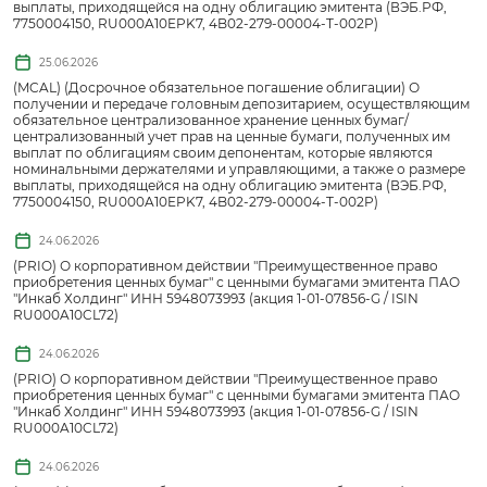
выплаты, приходящейся на одну облигацию эмитента (ВЭБ.РФ,
7750004150, RU000A10EPK7, 4B02-279-00004-T-002P)
25.06.2026
(MCAL) (Досрочное обязательное погашение облигации) О
получении и передаче головным депозитарием, осуществляющим
обязательное централизованное хранение ценных бумаг/
централизованный учет прав на ценные бумаги, полученных им
выплат по облигациям своим депонентам, которые являются
номинальными держателями и управляющими, а также о размере
выплаты, приходящейся на одну облигацию эмитента (ВЭБ.РФ,
7750004150, RU000A10EPK7, 4B02-279-00004-T-002P)
24.06.2026
(PRIO) О корпоративном действии "Преимущественное право
приобретения ценных бумаг" с ценными бумагами эмитента ПАО
"Инкаб Холдинг" ИНН 5948073993 (акция 1-01-07856-G / ISIN
RU000A10CL72)
24.06.2026
(PRIO) О корпоративном действии "Преимущественное право
приобретения ценных бумаг" с ценными бумагами эмитента ПАО
"Инкаб Холдинг" ИНН 5948073993 (акция 1-01-07856-G / ISIN
RU000A10CL72)
24.06.2026