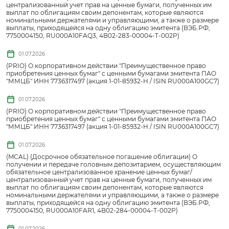
централизованный учет прав на ценные бумаги, полученных им
выплат по облигациям своим депонентам, которые являются
номинальными держателями и управляющими, а также о размере
выплаты, приходящейся на одну облигацию эмитента (ВЭБ.РФ,
7750004150, RU000A10FAQ3, 4B02-283-00004-T-002P)
01.07.2026
(PRIO) О корпоративном действии "Преимущественное право
приобретения ценных бумаг" с ценными бумагами эмитента ПАО
"ММЦБ" ИНН 7736317497 (акция 1-01-85932-H / ISIN RU000A100GC7)
01.07.2026
(PRIO) О корпоративном действии "Преимущественное право
приобретения ценных бумаг" с ценными бумагами эмитента ПАО
"ММЦБ" ИНН 7736317497 (акция 1-01-85932-H / ISIN RU000A100GC7)
01.07.2026
(MCAL) (Досрочное обязательное погашение облигации) О
получении и передаче головным депозитарием, осуществляющим
обязательное централизованное хранение ценных бумаг/
централизованный учет прав на ценные бумаги, полученных им
выплат по облигациям своим депонентам, которые являются
номинальными держателями и управляющими, а также о размере
выплаты, приходящейся на одну облигацию эмитента (ВЭБ.РФ,
7750004150, RU000A10FAR1, 4B02-284-00004-T-002P)
01.07.2026