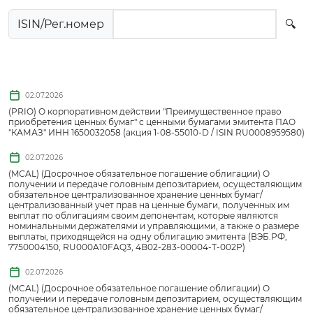
ISIN/Рег.номер
🔍
02.07.2026
(PRIO) О корпоративном действии "Преимущественное право
приобретения ценных бумаг" с ценными бумагами эмитента ПАО
"КАМАЗ" ИНН 1650032058 (акция 1-08-55010-D / ISIN RU0008959580)
02.07.2026
(MCAL) (Досрочное обязательное погашение облигации) О
получении и передаче головным депозитарием, осуществляющим
обязательное централизованное хранение ценных бумаг/
централизованный учет прав на ценные бумаги, полученных им
выплат по облигациям своим депонентам, которые являются
номинальными держателями и управляющими, а также о размере
выплаты, приходящейся на одну облигацию эмитента (ВЭБ.РФ,
7750004150, RU000A10FAQ3, 4B02-283-00004-T-002P)
02.07.2026
(MCAL) (Досрочное обязательное погашение облигации) О
получении и передаче головным депозитарием, осуществляющим
обязательное централизованное хранение ценных бумаг/