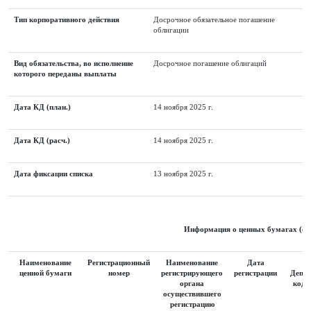
Тип корпоративного действия
Досрочное обязательное погашение
облигации
Вид обязательства, во исполнение
Досрочное погашение облигаций
которого переданы выплаты
Дата КД (план.)
14 ноября 2025 г.
Дата КД (расч.)
14 ноября 2025 г.
Дата фиксации списка
13 ноября 2025 г.
Информация о ценных бумагах (об
Наименование
Регистрационный
Наименование
Дата
I
ценной бумаги
номер
регистрирующего
регистрации
Депоз
органа
код 
осуществившего
регистрацию