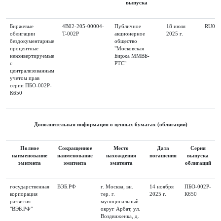
выпуска
Биржевые
4B02-205-00004-
Публичное
18 июля
RU000
облигации
T-002P
акционерное
2025 г.
бездокументарные
общество
процентные
"Московская
неконвертируемые
Биржа ММВБ-
с
РТС"
централизованным
учетом прав
серии ПБО-002Р-
К650
Дополнительная информация о ценных бумагах (облигации)
Полное
Сокращенное
Место
Дата
Серия
наименование
наименование
нахождения
погашения
выпуска
эмитента
эмитента
эмитента
облигаций
государственная
ВЭБ.РФ
г. Москва, вн.
14 ноября
ПБО-002Р-
корпорация
тер. г.
2025 г.
К650
развития
муниципальный
"ВЭБ.РФ"
округ Арбат, ул.
Воздвиженка, д.