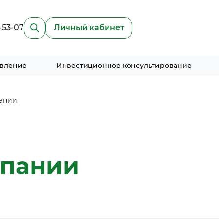
-53-07
Личный кабинет
авление
Инвестиционное консультирование
ании
мпании