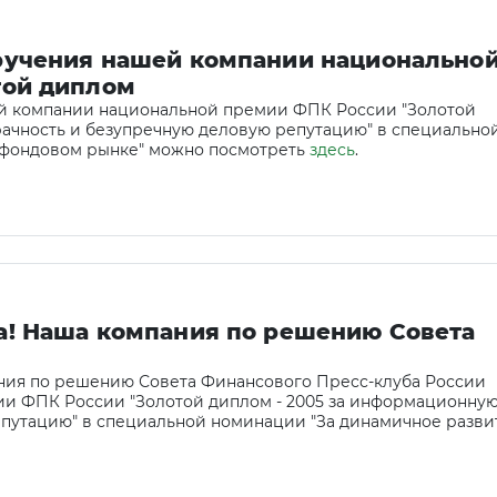
ручения нашей компании национально
той диплом
й компании национальной премии ФПК России "Золотой
рачность и безупречную деловую репутацию" в специально
 фондовом рынке" можно посмотреть
здесь
.
а! Наша компания по решению Совета
ния по решению Совета Финансового Пресс-клуба России
мии ФПК России "Золотой диплом - 2005 за информационну
епутацию" в специальной номинации "За динамичное разви