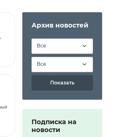
Архив новостей
ь
Все
Все
Показать
ный
Подписка на
новости