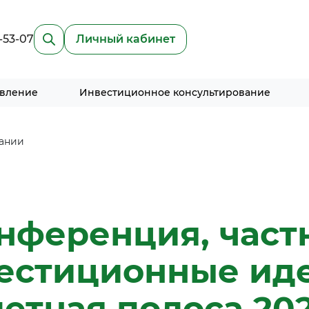
-53-07
Личный кабинет
авление
Инвестиционное консультирование
ании
нференция, част
естиционные иде
етная полоса 20