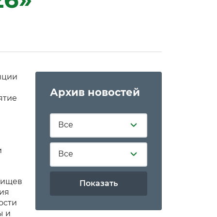
нции
Архив новостей
ятие
Все
и
Все
лищев
Показать
ия
ости
ы и