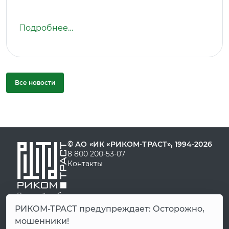
Подробнее…
Все новости
© АО «ИК «РИКОМ-ТРАСТ», 1994-2026
8 800 200-53-07
Контакты
Личный кабинет
Демо-счет
РИКОМ-ТРАСТ предупреждает: Осторожно,
FAQ
мошенники!
Старая версия сайта