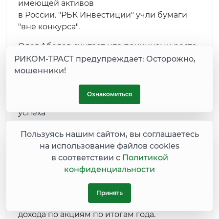
имеющей активов
в России. "РБК Инвестиции" учли бумаги
"вне конкурса".
Олег Абелев считает, что причинами роста
бумаг Veon послужили хорошие результаты
РИКОМ-ТРАСТ предупреждает: Осторожно,
за третий квартал, партнерство со Starlink, а
мошенники!
также улучшение долговых показателей.
Ознакомиться
Дивидендная доходность не всегда залог
успеха
Благодаря дивидендам
Пользуясь нашим сайтом, вы соглашаетесь
акции "Пермэнергосбыта" и "Россетей
на использование файлов cookies
Центра и Приволжья" вошли в топ самых
в соответствии с
Политикой
доходных бумаг, даже несмотря на не
конфиденциальности
самый большой рост котировок. Однако
далеко не всегда высокая дивидендная
Принять
доходность была гарантией значительного
дохода по акциям по итогам года.