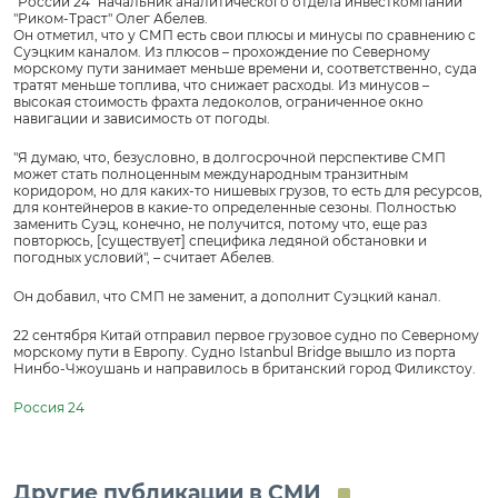
"России 24" начальник аналитического отдела инвесткомпании
"Риком-Траст" Олег Абелев.
Он отметил, что у СМП есть свои плюсы и минусы по сравнению с
Суэцким каналом. Из плюсов – прохождение по Северному
морскому пути занимает меньше времени и, соответственно, суда
тратят меньше топлива, что снижает расходы. Из минусов –
высокая стоимость фрахта ледоколов, ограниченное окно
навигации и зависимость от погоды.
"Я думаю, что, безусловно, в долгосрочной перспективе СМП
может стать полноценным международным транзитным
коридором, но для каких-то нишевых грузов, то есть для ресурсов,
для контейнеров в какие-то определенные сезоны. Полностью
заменить Суэц, конечно, не получится, потому что, еще раз
повторюсь, [существует] специфика ледяной обстановки и
погодных условий", – считает Абелев.
Он добавил, что СМП не заменит, а дополнит Суэцкий канал.
22 сентября Китай отправил первое грузовое судно по Северному
морскому пути в Европу. Судно Istanbul Bridge вышло из порта
Нинбо-Чжоушань и направилось в британский город Филикстоу.
Россия 24
Другие публикации в СМИ