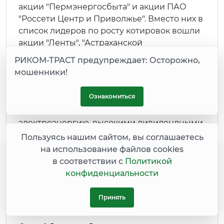
акции "Пермэнергосбыта" и акции ПАО
"Россети Центр и Приволжье". Вместо них в
список лидеров по росту котировок вошли
акции "Ленты", "Астраханской
энергосбытовой компании" и
РИКОМ-ТРАСТ предупреждает: Осторожно,
привилегированные
мошенники!
акции "Саратовэнерго".
Ознакомиться
Если взлет акций энергосбытовых
компаний объяснялся ростом цен на
электроэнергию, высокими дивидендными
выплатами и надежностью сектора, то рост
Пользуясь нашим сайтом, вы соглашаетесь
бумаг "Ленты" был вызван тремя сильными
на использование файлов cookies
квартальными отчетностями подряд, в
в соответствии с
Политикой
которых компания демонстрировала темпы
конфиденциальности
роста выручки, опережающие ближайших
конкурентов из сектора, отмечают
Принять
в "Финаме".