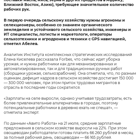
Ближний Восток, Азию), требующее значительное количество
рабочих рук.
В первую очередь сельскому хозяйству нужны агрономы и
селекционеры, особенно со знанием органического
земледелия и устойчивого сельского хозяйства, инженеры и
ИТ специалисты, логисты и маркетологи, операторы
сельхозтехники и агродронов и техники с GPS навигацией,
отметил Абелев.
Аналитик Института комплексных стратегических исследований
Елена Киселева рассказала Forbes, что сейчас идет уборка
урожая, и нужны работники как для механизированных и
автоматизированных, так и для традиционных ручных работ
(сборщики урожая, сельхозрабочие). Она отметила, что, по разным
оценкам, дефицит кадров в сельском хозяйстве достигает 150 000
— 300 000 человек, при этом приток трудовых мигрантов в
отрасль в последние годы сократился.
«Зарплаты на селе выросли, однако учитывая трудозатраты, есть
более привлекательные альтернативы в городах, поэтому
потенциальные работники в деревню ехать не спешат», —
отметила эксперт.
По данным «Авито Работа» на 21 июля, средние зарплатные
предложения в сельском хозяйстве выросли на 22%. При этом
овощеводам работодатели готовы платить 66 260 рублей в месяц
за полный рабочий день, овощеводам — 66 165 рублей.