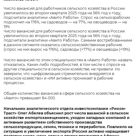
Число вакансий для работников сельского хозяйства в России
увеличилось во втором квартале 2025 года на 56% год к году,
подсчитали аналитики «Авито Работы». Спрос на сельхозрабочих
подскочил на 176%, на садоводов — на 77%, на овощеводов — на
19%
Число вакансий для работников сельского хозяйства в России
увеличилось во втором квартале 2025 года на 56% год к году,
подсчитали аналитики «Авито Работы». Самыми востребованными
в данном сегменте оказались сельскохозяйственные рабочие
(спрос на них вырос на 176%), садоводы (+77%) и овощеводы (+19%).
Число вакансий по этим специальностям в «Авито Работе» назвать
отказались. Каких-либо подробностей, в том числе о спросе на
другие специальности в сельском хозяйстве, не привели. Но
заверили, что «цифровизация стремительно внедряется в
сельское хозяйство» и «ИИ активно проникает в рабочие
процессы».
Общее количество вакансий в сфере сельского хозяйства на
«Авито» превышает 84 000.
Начальник аналитического отдела инвесткомпании «Риком-
Траст» Олег Абелев объяснил рост числа вакансий в сельском
хозяйстве импортозамещением, уходом западных компаний и
активным развитием собственного производства
сельхозпродукции, семян, техники и переработки. Повлияло на
ситуацию и увеличение экспорта (Россия активно наращивает
поставки масла, мяса, зерна и других продуктов в Африку,