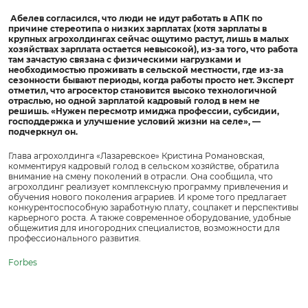
Абелев согласился, что люди не идут работать в АПК по
причине стереотипа о низких зарплатах (хотя зарплаты в
крупных агрохолдингах сейчас ощутимо растут, лишь в малых
хозяйствах зарплата остается невысокой), из-за того, что работа
там зачастую связана с физическими нагрузками и
необходимостью проживать в сельской местности, где из-за
сезонности бывают периоды, когда работы просто нет. Эксперт
отметил, что агросектор становится высоко технологичной
отраслью, но одной зарплатой кадровый голод в нем не
решишь. «Нужен пересмотр имиджа профессии, субсидии,
господдержка и улучшение условий жизни на селе», —
подчеркнул он.
Глава агрохолдинга «Лазаревское» Кристина Романовская,
комментируя кадровый голод в сельском хозяйстве, обратила
внимание на смену поколений в отрасли. Она сообщила, что
агрохолдинг реализует комплексную программу привлечения и
обучения нового поколения аграриев. И кроме того предлагает
конкурентоспособную заработную плату, соцпакет и перспективы
карьерного роста. А также современное оборудование, удобные
общежития для иногородних специалистов, возможности для
профессионального развития.
Forbes